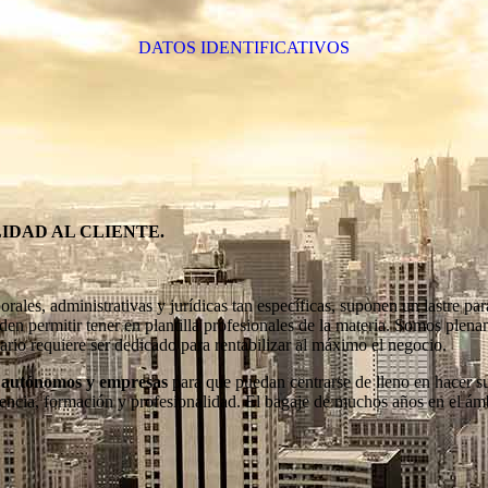
DATOS IDENTIFICATIVOS
IDAD AL CLIENTE.
borales, administrativas y jurídicas tan específicas, suponen un lastre p
 permitir tener en plantilla profesionales de la materia. Somos plen
rio requiere ser dedicado para rentabilizar al máximo el negocio.
los autónomos y empresas
para que puedan centrarse de lleno en hacer s
encia, formación y profesionalidad. El bagaje de muchos años en el ámb