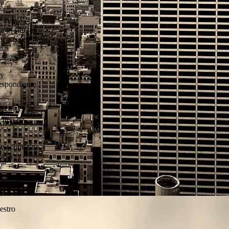
e vence en
 in situ, en
aria o de
a a
 y
respondiente
s,
 tipo de
rrelacionados
tas y
secreto
estro