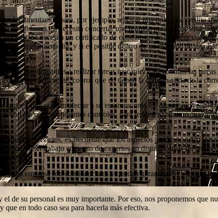
ita documentación para, por ejemplo, renovar una póliza de crédito qu
o de 48 horas. Si necesita concertar una reunión para un asesoramiento
ficinas. Si necesita un certificado de contratistas de la Agencia Tribut
o tendrá en el mismo día, y si es posible dentro de un máximo de una hor
dos.
No nos limitamos a realizar tareas mecánicas. Revisamos las tareas
deducibles fiscalmente, cobros que no tienen la contrapartida de la cor
r errores, que puedan afectar a su empresa, ante los organismos público
s con los correspondientes controles, para reducir al mínimo cualquier
e nuestros servicios, es frecuente que los aspectos jurídicos, estén inte
rescindible el trabajo conjunto de expertos en distintas áreas (economis
ratados.
para una empresa son confidenciales y quedan garantizados por nuestro 
y el de su personal es muy importante. Por eso, nos proponemos que nu
, y que en todo caso sea para hacerla más efectiva.