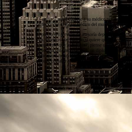
Es como si usted eligiese a su médico por ser el m
perfecto, ese el mejor médico del mundo. ¿A qué no
El precio del servicio de asesoría depende del tra
más, tenemos que hacerlo si quiere que le dedique
tiempo cree que le dedican?, piense un poco lo qu
diplomado en empresariales, un diplomado en relac
dedicarán 2 horas al mes y seguramente serán unos
laboral, contable y mercantil en 6 horas al año?