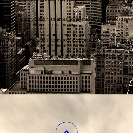
ás barato de todos y como hasta ahora no ha tenido una enfermedad seve
 funciona así?. Pues en asesoría tampoco.
bajo que demande la empresa, no se engañe, queremos ganar dinero con u
mos el tiempo y dedicación que merece su empresa. Si paga 30 €/mes ¿
e vale la mano de obra de un economista, un licenciado en ADE, un abo
iones laborales o simplemente un buen administrativo. Por 30 €, como 
 30 minutos o menos; ¿puede tener un negocio un buen asesoramiento fi