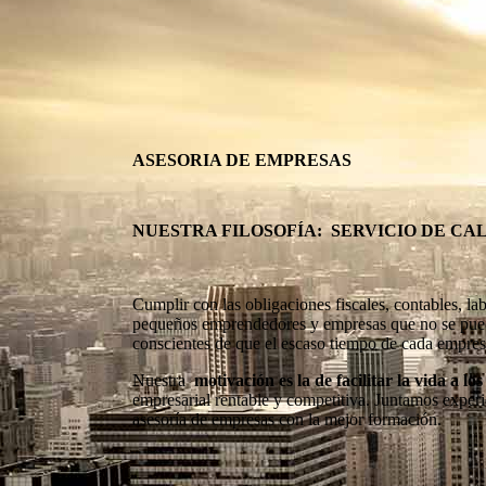
ASESORIA DE EMPRESAS
NUESTRA FILOSOFÍA: SERVICIO DE CAL
Cumplir con las obligaciones fiscales, contables, la
pequeños emprendedores y empresas que no se pueden
conscientes de que el escaso tiempo de cada empresa
Nuestra
motivación es la de facilitar la vida a 
empresarial rentable y competitiva. Juntamos experi
asesoría de empresas con la mejor formación.