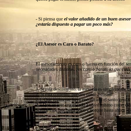
- Si piensa que
el valor añadido de un buen asesora
¿estaría dispuesto a pagar un poco más?
¿El Asesor es Caro o Barato?
El asesoramiento es caro o barato en función del ser
necesidades distintas, ¿es
caro o barato lo que est
1. Si esta descontento, la asesoría es simplemente ca
2. Si esta contento, pueden pasar 2 cosas:
2.1. Que realmente haya encontrado el santo grial y s
2.2 Que se este engañando a usted mismo como empr
porque cree que paga poco y porque hasta ahora no
Si quiere seguir así, adelante, es su empresa y noso