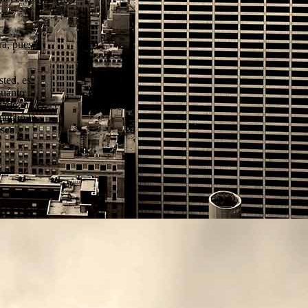
ra, pues
sted, es
Cuánto
gado, un
mucho le
scal,