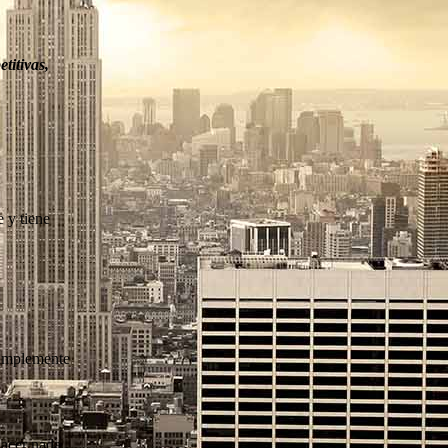
titivas,
e y tiene
simplemente
hacer nada.