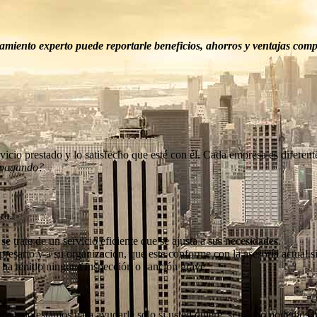
miento experto puede reportarle beneficios, ahorros y ventajas compe
vicio prestado y lo satisfecho que esté con él. Cada empresa es diferent
á pagando?
ra.
e trate de un servicio eficiente que se ajusta a sus necesidades.
esario y a su organización, que este conforme con la asesoría actual 
 ha tenido ninguna inspección o sanción grave.
tros solo estamos para ayudarle solo si usted quiere, si no, no podemos 