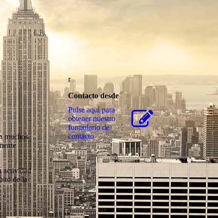
r
Contacto desde
Pulse aquí para
obtener nuestro
formulario de
contacto
ara muchos
amente
u actividad
ito de la