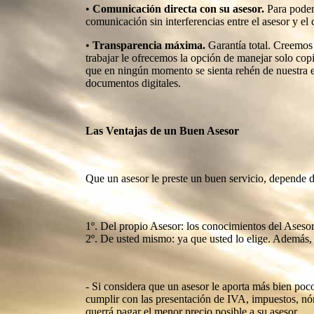
•
Comunicación directa con su asesor.
Para poder 
comunicación sin interferencias entre el asesor y el 
•
Transparencia máxima.
Garantía total. Creemos e
trabajar le ofrecemos la opción de manejar solo cop
que en ningún momento se sienta rehén de nuestra e
documentos digitales.
Las Ventajas de un Buen Asesor
Que un asesor le preste un buen servicio, depende d
1º. Del propio Asesor: los conocimientos del Asesor 
2º. De usted mismo: ya que usted lo elige. Además, l
- Si considera que un asesor le aporta más bien poco
cumplir con las presentación de IVA, impuestos, nó
querrá pagar el menor precio posible a su asesor.