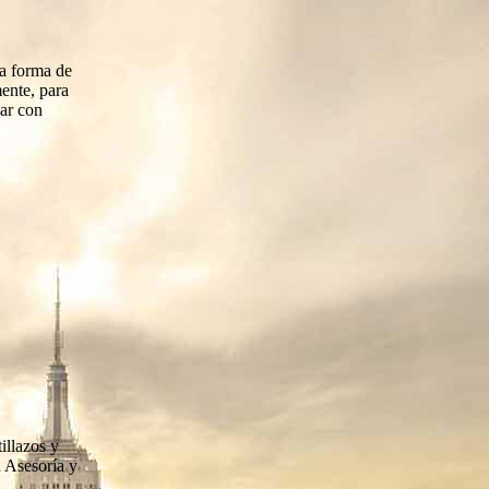
ra forma de
ente, para
jar con
illazos y
u Asesoría y