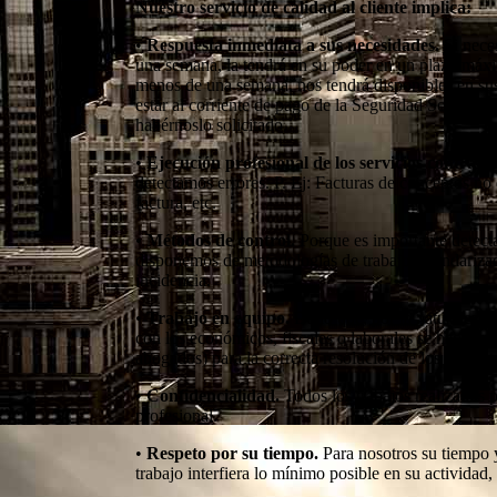
Nuestro servicio de calidad al cliente implica:
•
Respuesta inmediata a sus necesidades.
Si neces
una semana, la tendrá en su poder en un plazo máxim
menos de una semana, nos tendrá disponibles en sus o
estar al corriente de pago de la Seguridad Social, l
habérnoslo solicitado.
•
Ejecución profesional de los servicios contrata
detectamos errores. P. Ej: Facturas de conceptos no 
factura, etc.
•
Métodos de control.
Porque es importante detecta
disponemos de metodologías de trabajo estandarizada
incidencia.
•
Trabajo en equipo.
Dado que, por la naturaleza d
con los económicos, fiscales o laborales se hace imp
abogados) para la correcta resolución de los temas t
•
Confidencialidad.
Todos los trabajos realizados 
profesional.
•
Respeto por su tiempo.
Para nosotros su tiempo 
trabajo interfiera lo mínimo posible en su actividad